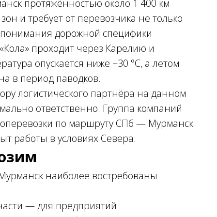
анск протяжённостью около 1 400 км
зон и требует от перевозчика не только
о понимания дорожной специфики
 «Кола» проходит через Карелию и
ратура опускается ниже −30 °C, а летом
а в период паводков.
бору логистического партнёра на данном
мально ответственно. Группа компаний
узоперевозки по маршруту СПб — Мурманск
пыт работы в условиях Севера.
возим
 Мурманск наиболее востребованы
части — для предприятий