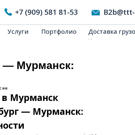
Китая
+7 (909) 581 81-53
B2b@ttt-
Услуги
Портфолио
Доставка грузо
Китая
б — Мурманск:
сии
б в Мурманск
бург — Мурманск:
ности