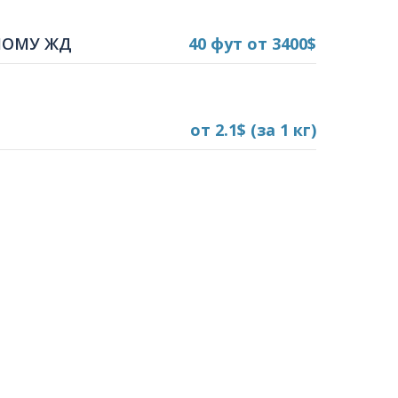
МОМУ ЖД
40 фут
от 3400$
от 2.1$
(за 1 кг)